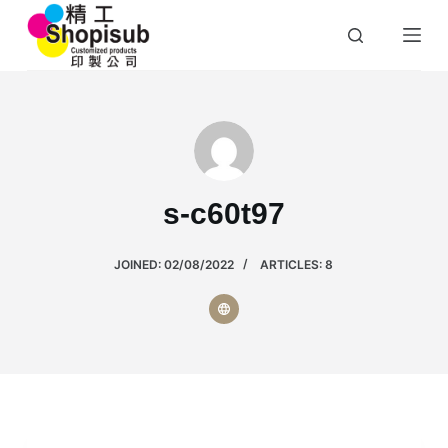
S
k
i
p
t
o
c
o
s-c60t97
n
t
JOINED: 02/08/2022
ARTICLES: 8
e
n
t