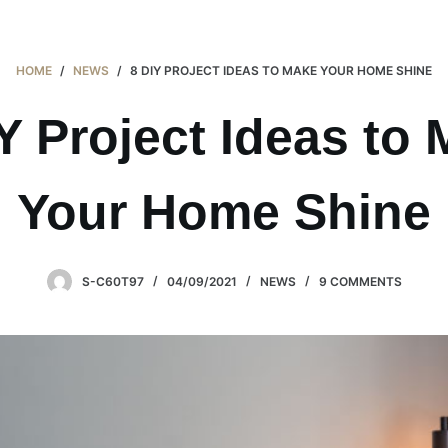
Products 產品
About 關於
Contact 聯繫
HOME
/
NEWS
/
8 DIY PROJECT IDEAS TO MAKE YOUR HOME SHINE
Y Project Ideas to
Your Home Shine
S-C60T97
04/09/2021
NEWS
9 COMMENTS