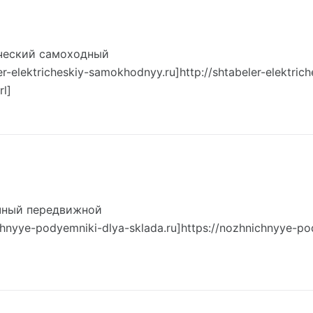
ческий самоходный
ler-elektricheskiy-samokhodnyy.ru]http://shtabeler-elektrich
rl]
чный передвижной
ichnyye-podyemniki-dlya-sklada.ru]https://nozhnichnyye-po