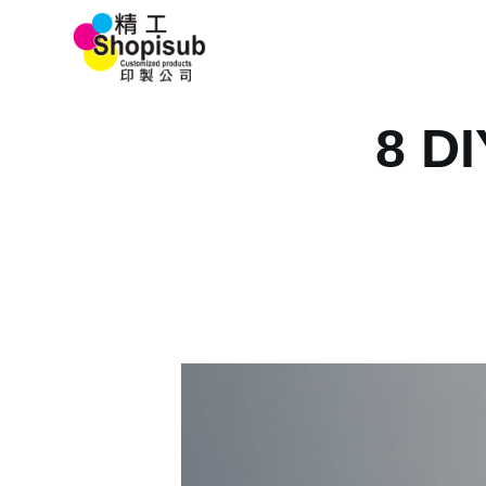
S
Home 首頁
k
i
p
8 DI
t
o
c
o
n
t
e
n
t