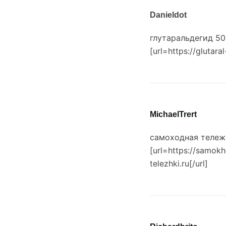
Danieldot
глутаральдегид 50
[url=https://glutara
MichaelTrert
самоходная тележ
[url=https://samokh
telezhki.ru[/url]