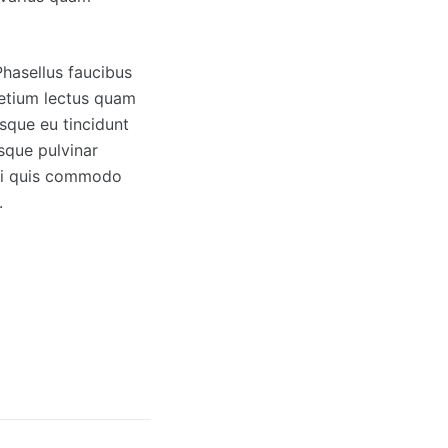
Phasellus faucibus
retium lectus quam
esque eu tincidunt
esque pulvinar
rbi quis commodo
.