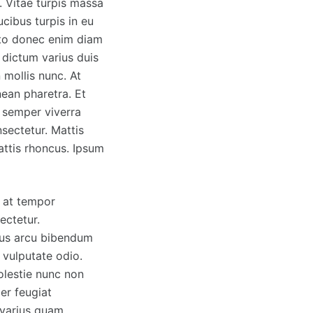
. Vitae turpis massa
cibus turpis in eu
sto donec enim diam
 dictum varius duis
 mollis nunc. At
nean pharetra. Et
 semper viverra
sectetur. Mattis
attis rhoncus. Ipsum
m at tempor
ectetur.
ctus arcu bibendum
d vulputate odio.
olestie nunc non
ger feugiat
 varius quam