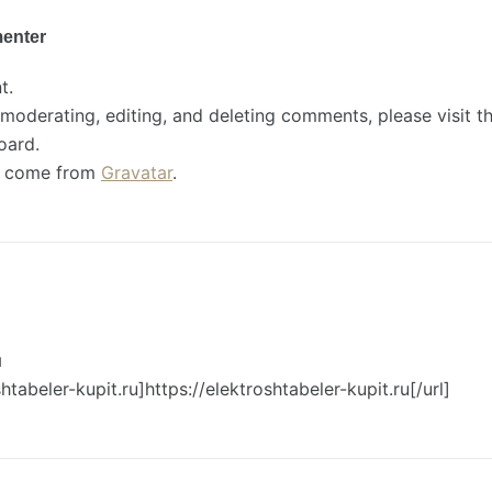
enter
t.
 moderating, editing, and deleting comments, please visit
oard.
s come from
Gravatar
.
ы
shtabeler-kupit.ru]https://elektroshtabeler-kupit.ru[/url]