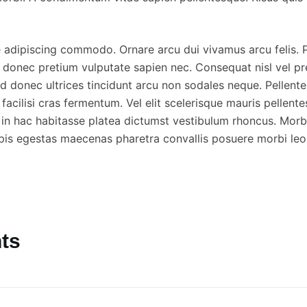
e adipiscing commodo. Ornare arcu dui vivamus arcu felis. 
d donec pretium vulputate sapien nec. Consequat nisl vel p
t id donec ultrices tincidunt arcu non sodales neque. Pellent
 facilisi cras fermentum. Vel elit scelerisque mauris pellent
s in hac habitasse platea dictumst vestibulum rhoncus. Mo
pis egestas maecenas pharetra convallis posuere morbi leo
ts