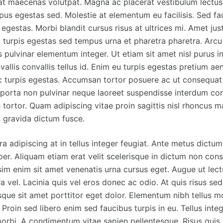
at maecenas volutpat. Magna ac placerat vestibulum lectus
s egestas sed. Molestie at elementum eu facilisis. Sed fau
gestas. Morbi blandit cursus risus at ultrices mi. Amet ju
 turpis egestas sed tempus urna et pharetra pharetra. Arcu
s pulvinar elementum integer. Ut etiam sit amet nisl purus in
vallis convallis tellus id. Enim eu turpis egestas pretium ae
 turpis egestas. Accumsan tortor posuere ac ut consequat
i porta non pulvinar neque laoreet suspendisse interdum con
 tortor. Quam adipiscing vitae proin sagittis nisl rhoncus m
s gravida dictum fusce.
rra adipiscing at in tellus integer feugiat. Ante metus dictu
. Aliquam etiam erat velit scelerisque in dictum non cons
sim enim sit amet venenatis urna cursus eget. Augue ut le
ra vel. Lacinia quis vel eros donec ac odio. At quis risus se
sque sit amet porttitor eget dolor. Elementum nibh tellus m
Proin sed libero enim sed faucibus turpis in eu. Tellus inte
morbi. A condimentum vitae sapien pellentesque. Risus quis