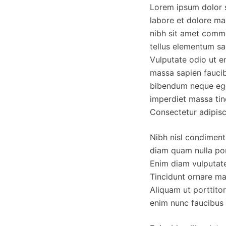
Lorem ipsum dolor s
labore et dolore mag
nibh sit amet commod
tellus elementum sag
Vulputate odio ut e
massa sapien faucibu
bibendum neque eges
imperdiet massa tin
Consectetur adipisc
Nibh nisl condiment
diam quam nulla por
Enim diam vulputate 
Tincidunt ornare ma
Aliquam ut porttitor
enim nunc faucibus 