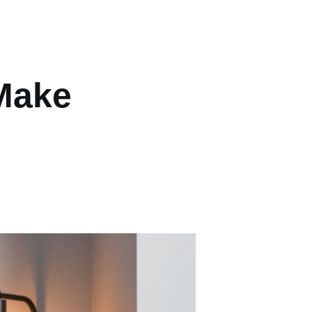
More
 Make