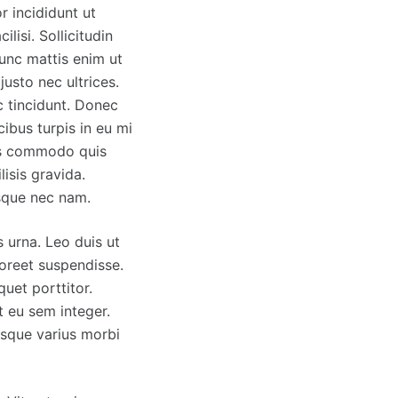
r incididunt ut
lisi. Sollicitudin
nunc mattis enim ut
justo nec ultrices.
c tincidunt. Donec
cibus turpis in eu mi
ris commodo quis
isis gravida.
esque nec nam.
 urna. Leo duis ut
aoreet suspendisse.
quet porttitor.
t eu sem integer.
risque varius morbi