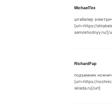
MichaelTex
штабелер электри
[url=https://shtabe
samokhodnyy.ru/[/u
RichardFap
подъемник ножни
[url=https://nozhn
sklada.ru[/url]