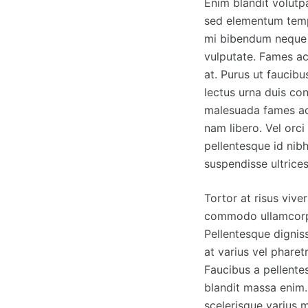
Enim blandit volutp
sed elementum tempu
mi bibendum neque e
vulputate. Fames ac
at. Purus ut faucibu
lectus urna duis con
malesuada fames ac
nam libero. Vel orc
pellentesque id nibh
suspendisse ultrice
Tortor at risus vive
commodo ullamcorper
Pellentesque dignis
at varius vel pharet
Faucibus a pellente
blandit massa enim. 
scelerisque varius 