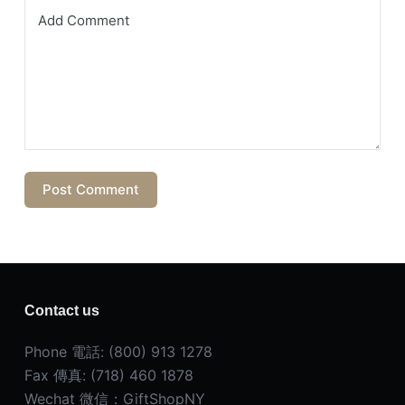
Add Comment
Post Comment
Contact us
Phone 電話: (800) 913 1278
Fax 傳真: (718) 460 1878
Wechat 微信：GiftShopNY