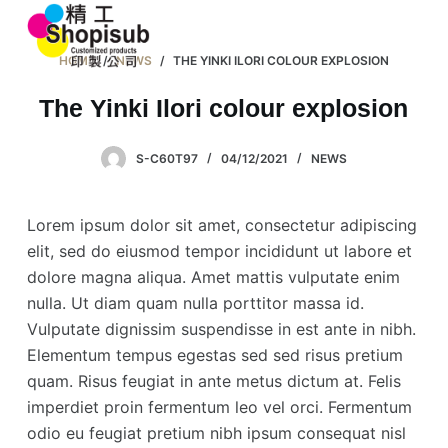
S
k
HOME
/
NEWS
/
THE YINKI ILORI COLOUR EXPLOSION
i
p
The Yinki Ilori colour explosion
t
o
S-C60T97
04/12/2021
NEWS
c
o
Lorem ipsum dolor sit amet, consectetur adipiscing
n
elit, sed do eiusmod tempor incididunt ut labore et
t
dolore magna aliqua. Amet mattis vulputate enim
e
nulla. Ut diam quam nulla porttitor massa id.
n
Vulputate dignissim suspendisse in est ante in nibh.
t
Elementum tempus egestas sed sed risus pretium
quam. Risus feugiat in ante metus dictum at. Felis
imperdiet proin fermentum leo vel orci. Fermentum
odio eu feugiat pretium nibh ipsum consequat nisl