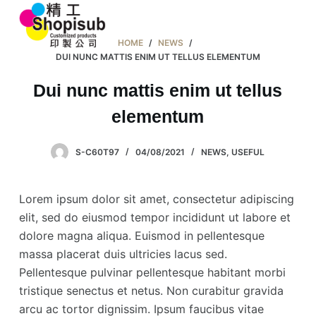
S
k
HOME
/
NEWS
/
i
DUI NUNC MATTIS ENIM UT TELLUS ELEMENTUM
p
Dui nunc mattis enim ut tellus
t
o
elementum
c
o
S-C60T97
04/08/2021
NEWS
,
USEFUL
n
t
Lorem ipsum dolor sit amet, consectetur adipiscing
e
elit, sed do eiusmod tempor incididunt ut labore et
n
dolore magna aliqua. Euismod in pellentesque
t
massa placerat duis ultricies lacus sed.
Pellentesque pulvinar pellentesque habitant morbi
tristique senectus et netus. Non curabitur gravida
arcu ac tortor dignissim. Ipsum faucibus vitae