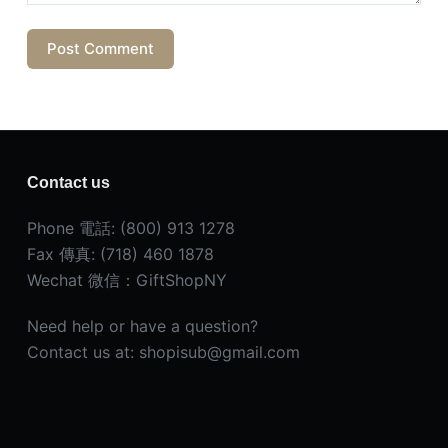
Post Comment
Contact us
Phone 電話: (800) 913 1278
Fax 傳真: (718) 460 1878
Wechat 微信：GiftShopNY
Need help or have a question?
Contact us at: shopisub@gmail.com